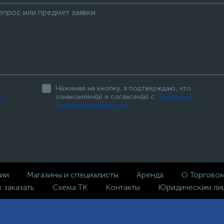
Нажимая на кнопку, я подтверждаю, что
а
ознакомлен(а) и согласен(а) с
Политикой
конфиденциальности
ции
Магазины и специалисты
Аренда
О Торгово
к заказать
Схема ТК
Контакты
Юридическим ли