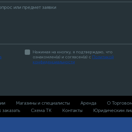
Нажимая на кнопку, я подтверждаю, что
а
ознакомлен(а) и согласен(а) с
Политикой
конфиденциальности
ции
Магазины и специалисты
Аренда
О Торгово
к заказать
Схема ТК
Контакты
Юридическим ли