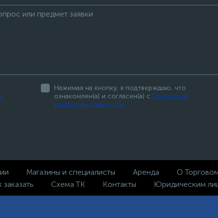
Нажимая на кнопку, я подтверждаю, что
а
ознакомлен(а) и согласен(а) с
Политикой
конфиденциальности
ции
Магазины и специалисты
Аренда
О Торгово
к заказать
Схема ТК
Контакты
Юридическим ли