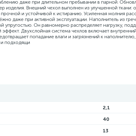
аблению даже при длительном пребывании в парной. Обнов
ер изделия. Внешний чехол выполнен из улучшенной ткани: о
ее прочной и устойчивой к истиранию. Усиленная молния рас
дёжно даже при активной эксплуатации. Наполнитель из гре
ой упругостью. Он равномерно распределяет нагрузку, под
й эффект. Двухслойная система чехлов включает внутренни
едотвращает попадание влаги и загрязнений к наполнителю,
е и подходящи
2,1
40
13