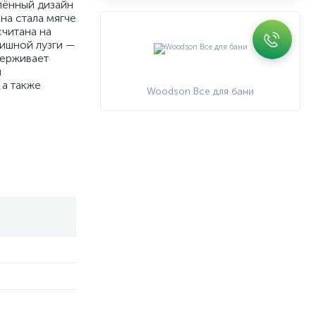
лённый дизайн
на стала мягче
считана на
чишной лузги —
держивает
й
 а также
Woodson Все для бани