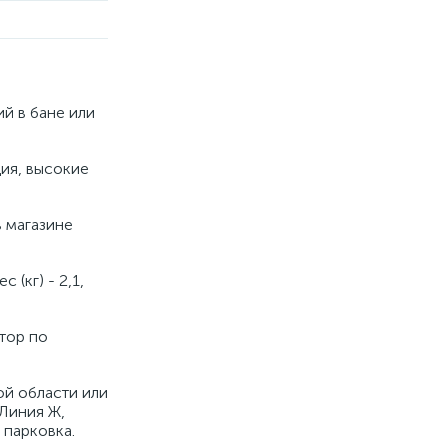
й в бане или
ия, высокие
в магазине
 (кг) - 2,1,
тор по
ой области или
 Линия Ж,
 парковка.