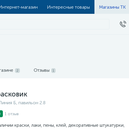
Интернет-магазин
Интересные товары
Магазины ТК
газине
Отзывы
2
1
расковик
Линия Б, павильон 2.8
1 отзыв
0
аличии краски, лаки, пены, клей, декоративные штукатурки,