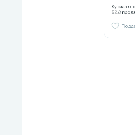
Купила от
Б2.8 прод
Подд