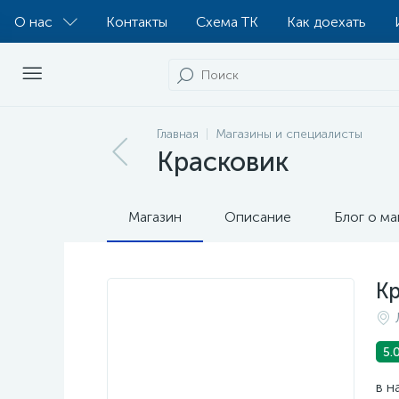
О нас
Контакты
Схема ТК
Как доехать
Главная
Магазины и специалисты
Красковик
Магазин
Описание
Блог о ма
К
5.
в н