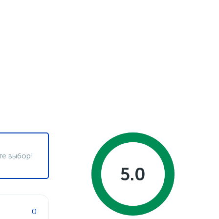
те выбор!
5.0
0