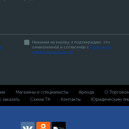
Нажимая на кнопку, я подтверждаю, что
а
ознакомлен(а) и согласен(а) с
Политикой
конфиденциальности
ции
Магазины и специалисты
Аренда
О Торгово
к заказать
Схема ТК
Контакты
Юридическим ли